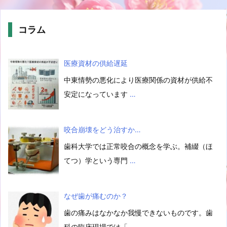
コラム
医療資材の供給遅延
中東情勢の悪化により医療関係の資材が供給不
安定になっています
…
咬合崩壊をどう治すか…
歯科大学では正常咬合の概念を学ぶ。補綴（ほ
てつ）学という専門
…
なぜ歯が痛むのか？
歯の痛みはなかなか我慢できないものです。歯
科の臨床現場では「
…