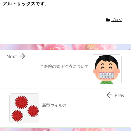
アルトサックス
です。

ブログ

Next
当医院の矯正治療について

Prev
新型ウイルス