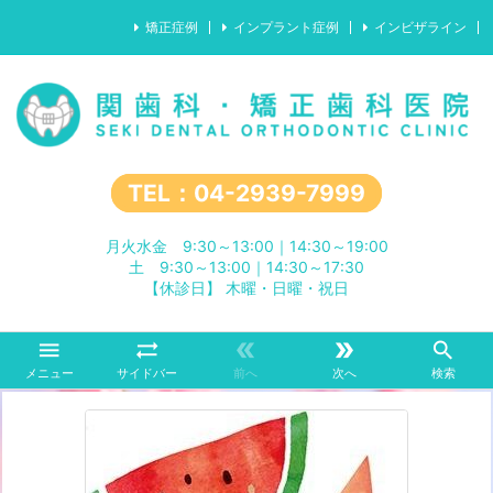
矯正症例
インプラント症例
インビザライン
TEL：04-2939-7999
月火水金 9:30～13:00｜14:30～19:00
土 9:30～13:00｜14:30～17:30
【休診日】 木曜・日曜・祝日





メニュー
サイドバー
前へ
次へ
検索