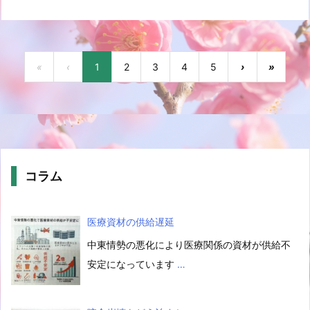
«
‹
1
2
3
4
5
›
»
コラム
医療資材の供給遅延
中東情勢の悪化により医療関係の資材が供給不
安定になっています
…