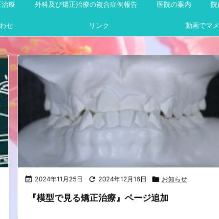
正治療
外科及び矯正治療の複合症例報告
医院の案内
院
わせ
リンク
動画でマ

2024年11月25日

2024年12月16日

お知らせ
『模型で見る矯正治療』ページ追加