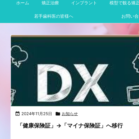
ホーム
矯正治療
インプラント
模型で観る矯
若手歯科医の皆様へ
お問い合

2024年11月25日

お知らせ
「健康保険証」→「マイナ保険証」へ移行