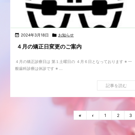

2024年3月18日

お知らせ
４月の矯正日変更のご案内
４月の矯正診療日は 第１土曜日の ４月６日となっております ※ 一
般歯科診療は休診です ※ ...
記事を読む
«
‹
1
2
3