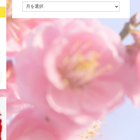
コ
ラ
ム・
ブ
ロ
グ・
お
知
ら
医
せ
ア
ー
カ
イ
ブ