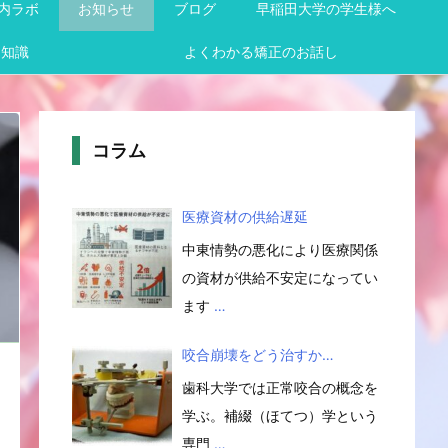
内ラボ
お知らせ
ブログ
早稲田大学の学生様へ
メ知識
よくわかる矯正のお話し
コラム
医療資材の供給遅延
中東情勢の悪化により医療関係
の資材が供給不安定になってい
ます
…
咬合崩壊をどう治すか…
歯科大学では正常咬合の概念を
学ぶ。補綴（ほてつ）学という
専門
…