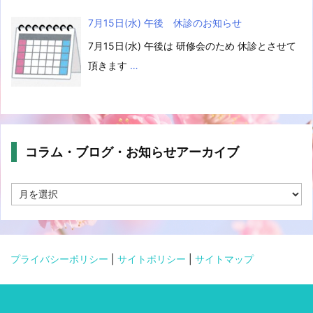
7月15日(水) 午後 休診のお知らせ
7月15日(水) 午後は 研修会のため 休診とさせて
頂きます
…
コラム・ブログ・お知らせアーカイブ
コ
ラ
ム・
ブ
ロ
グ・
プライバシーポリシー
|
サイトポリシー
|
サイトマップ
お
知
ら
せ