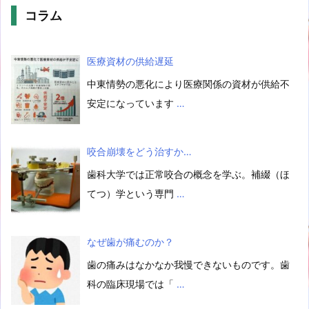
コラム
医療資材の供給遅延
中東情勢の悪化により医療関係の資材が供給不
安定になっています
…
咬合崩壊をどう治すか…
歯科大学では正常咬合の概念を学ぶ。補綴（ほ
てつ）学という専門
…
なぜ歯が痛むのか？
歯の痛みはなかなか我慢できないものです。歯
科の臨床現場では「
…