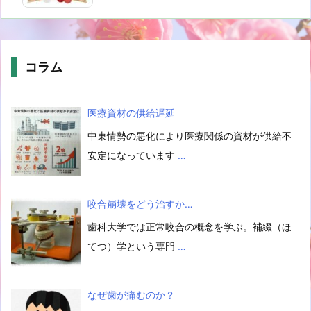
コラム
医療資材の供給遅延
中東情勢の悪化により医療関係の資材が供給不
安定になっています
…
咬合崩壊をどう治すか…
歯科大学では正常咬合の概念を学ぶ。補綴（ほ
てつ）学という専門
…
なぜ歯が痛むのか？