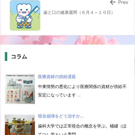

Prev
歯と口の健康週間（６月４～１０日）
コラム
医療資材の供給遅延
中東情勢の悪化により医療関係の資材が供給不
安定になっています
…
咬合崩壊をどう治すか…
歯科大学では正常咬合の概念を学ぶ。補綴（ほ
てつ）学という専門
…