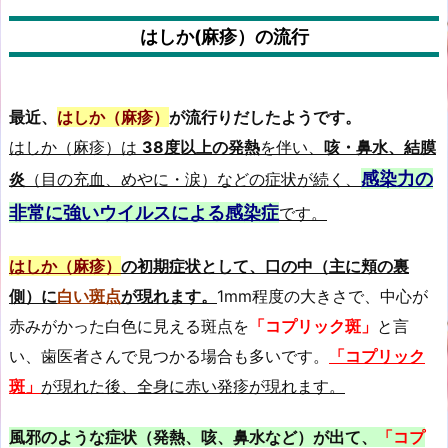
はしか(麻疹）の流行
最近、
はしか（麻疹）
が流行りだしたようです。
はしか（麻疹）は
38度以上の発熱
を伴い、
咳・鼻水、結膜
感染力の
炎
（目の充血、めやに・涙）などの症状が続く、
非常に強いウイルスによる感染症
です。
はしか（麻疹）
の初期症状として、口の中（主に頬の裏
側）に
白い斑点
が現れます。
1mm程度の大きさで、中心が
赤みがかった白色に見える斑点を
「コプリック斑」
と言
い、歯医者さんで見つかる場合も多いです。
「コプリック
斑」
が現れた後、全身に赤い発疹が現れます。
風邪のような症状（発熱、咳、鼻水など）が出て、
「コプ