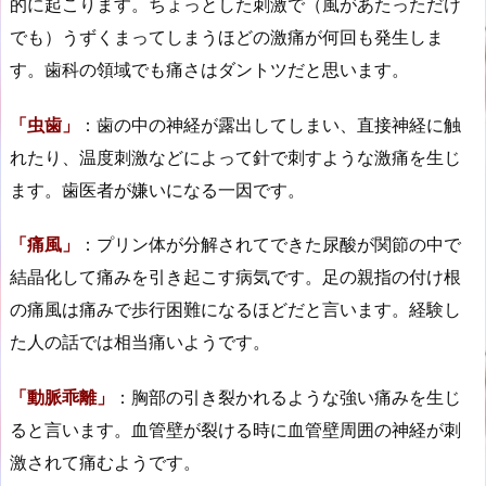
的に起こります。ちょっとした刺激で（風があたっただけ
でも）うずくまってしまうほどの激痛が何回も発生しま
す。歯科の領域でも痛さはダントツだと思います。
「虫歯」
：歯の中の神経が露出してしまい、直接神経に触
れたり、温度刺激などによって針で刺すような激痛を生じ
ます。歯医者が嫌いになる一因です。
「痛風」
：プリン体が分解されてできた尿酸が関節の中で
結晶化して痛みを引き起こす病気です。足の親指の付け根
の痛風は痛みで歩行困難になるほどだと言います。経験し
た人の話では相当痛いようです。
「動脈乖離」
：胸部の引き裂かれるような強い痛みを生じ
ると言います。血管壁が裂ける時に血管壁周囲の神経が刺
激されて痛むようです。