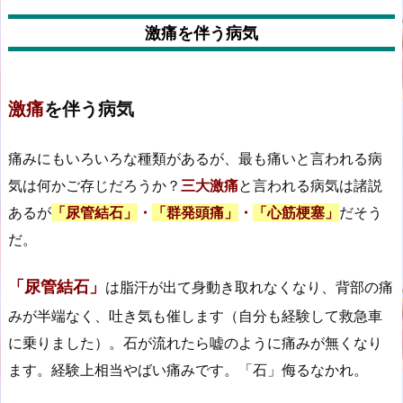
激痛を伴う病気
激痛
を伴う病気
痛みにもいろいろな種類があるが、最も痛いと言われる病
気は何かご存じだろうか？
三大激痛
と言われる病気は諸説
あるが
「尿管結石」
・
「群発頭痛」
・
「心筋梗塞」
だそう
だ。
「尿管結石」
は脂汗が出て身動き取れなくなり、背部の痛
みが半端なく、吐き気も催します（自分も経験して救急車
に乗りました）。石が流れたら嘘のように痛みが無くなり
ます。経験上相当やばい痛みです。「石」侮るなかれ。