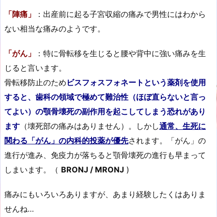
「陣痛」
：出産前に起る子宮収縮の痛みで男性にはわから
ない相当な痛みのようです。
「がん」
：特に骨転移を生じると腰や背中に強い痛みを生
じると言います。
骨転移防止のため
ビスフォスフォネートという薬剤を使用
すると、歯科の領域で極めて難治性（ほぼ直らないと言っ
てよい）の顎骨壊死の副作用を起こしてしまう恐れがあり
ます
（壊死部の痛みはありません）。しかし
通常、生死に
関わる「がん」の内科的投薬が優先
されます。「がん」の
進行が進み、免疫力が落ちると顎骨壊死の進行も早まって
しまいます。（
BRONJ / MRONJ
)
痛みにもいろいろありますが、あまり経験したくはありま
せんね…