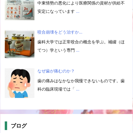
中東情勢の悪化により医療関係の資材が供給不
安定になっています
…
咬合崩壊をどう治すか…
歯科大学では正常咬合の概念を学ぶ。補綴（ほ
てつ）学という専門
…
なぜ歯が痛むのか？
歯の痛みはなかなか我慢できないものです。歯
科の臨床現場では「
…
ブログ