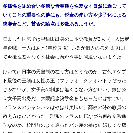
多様性を認め合い多感な青春期を性差なく自然に過ごして
いくことの重要性の他にも、税金の使い方や少子化による
統廃合など、賛否の論点は多数あるようだ。
集まった同窓では早稲田出身の日本史教員が2人（一人は定
年退職、一人はあと1年校長職）いるが個人の考えは別にし
て今後性差をなくす社会に向かう事は間違いないようだ。
ひいては日本の天皇制の在り方はどうなのか、古代エジプ
ト最後の王朝は女性の王（ファラオ）クレオパトラだった
じゃないか、女子高の制服は無くさない方がいい、嫁は公
立女子高出身だ、大隈記念奨学金をもらったのはすごい、
フランスのシャンパンはやはり美味い、高校の時の教員の
教え方はひどかった、理系のクラスに居ながら何故文系進
学なのか、校門前のよく通ったパン屋の娘は結婚して今店