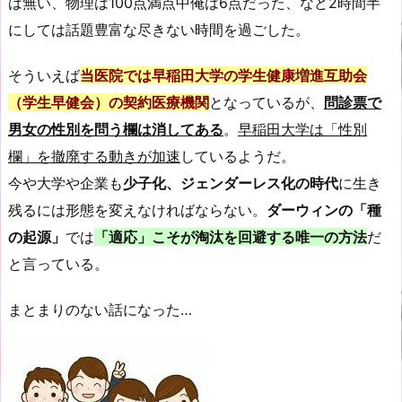
は無い、物理は100点満点中俺は6点だった、など2時間半
にしては話題豊富な尽きない時間を過ごした。
そういえば
当医院では早稲田大学の学生健康増進互助会
（学生早健会）の契約医療機関
となっているが、
問診票で
男女の性別を問う欄は消してある
。
早稲田大学は「性別
欄」を撤廃する動きが加速
しているようだ。
今や大学や企業も
少子化、ジェンダーレス化の時代
に生き
残るには形態を変えなければならない。
ダーウィンの「種
の起源」
では
「適応」こそが淘汰を回避する唯一の方法
だ
と言っている。
まとまりのない話になった…