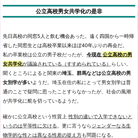
公立高校男女共学化の是非
先日高校の同窓5人と飲む機会あった。遠く四国から一時帰
省した同窓生とは高校卒業以来ほぼ40年ぶりの再会だ。
私の卒業校は公立の男子校だったが、
今現在
公立高校の男
女共学化
が議論されている（すすめられている）
らしい。
聞くところによると関東の
埼玉、群馬などは公立高校の男
女別学が多い
ようだ。埼玉在住の私にとって男女別学は普
通のことで疑問に思ったことすらなかったが、社会の風潮
が共学化に舵を切っているようだ。
確かに公立高校という性質上
性別の違いで入学できないと
いうのは平等性に欠ける
。更に言うなら
ジェンダーなる生
物学的な性とは異なる性差の捉え方
も問題になる。