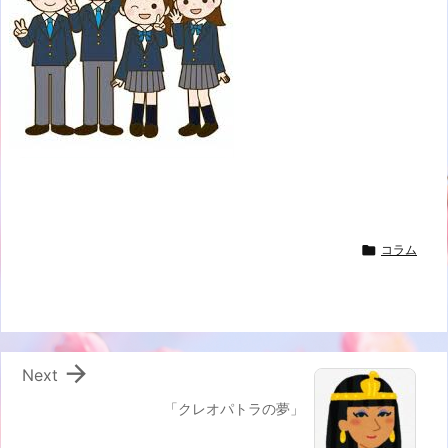

コラム

Next
「クレオパトラの夢」