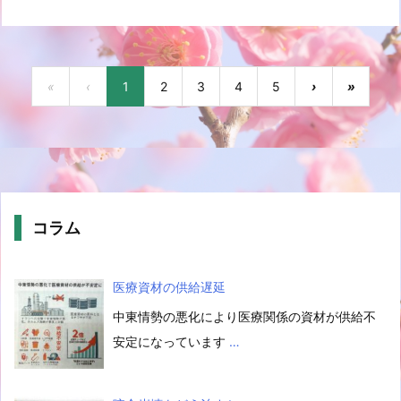
«
‹
1
2
3
4
5
›
»
コラム
医療資材の供給遅延
中東情勢の悪化により医療関係の資材が供給不
安定になっています
…