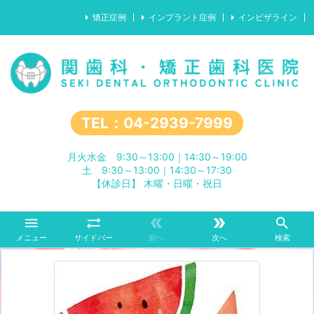
矯正症例
インプラント症例
インビザライン
TEL：04-2939-7999
月火水金 9:30～13:00｜14:30～19:00
土 9:30～13:00｜14:30～17:30
【休診日】 木曜・日曜・祝日





メニュー
サイドバー
前へ
次へ
検索