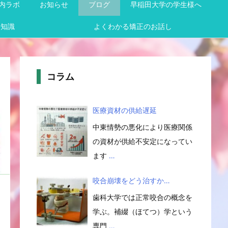
内ラボ
お知らせ
ブログ
早稲田大学の学生様へ
メ知識
よくわかる矯正のお話し
コラム
医療資材の供給遅延
中東情勢の悪化により医療関係
の資材が供給不安定になってい
ます
…
咬合崩壊をどう治すか…
歯科大学では正常咬合の概念を
学ぶ。補綴（ほてつ）学という
専門
…