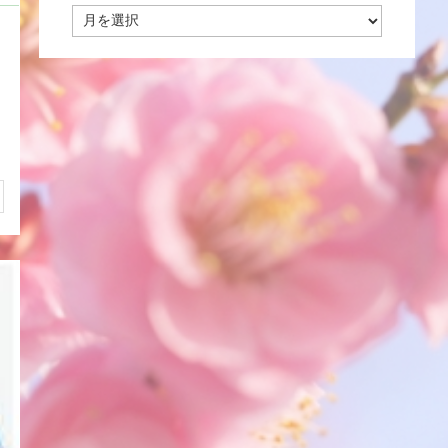
コ
ラ
ム・
ブ
ロ
グ・
お
知
ら
せ
ア
ー
カ
イ
ブ