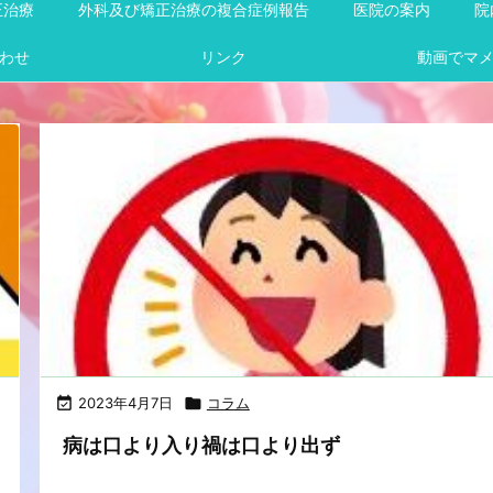
正治療
外科及び矯正治療の複合症例報告
医院の案内
院
わせ
リンク
動画でマ

2023年4月7日

コラム
病は口より入り禍は口より出ず