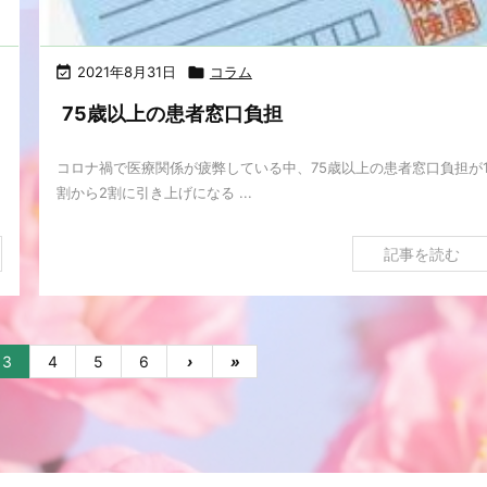

2021年8月31日

コラム
75歳以上の患者窓口負担
コロナ禍で医療関係が疲弊している中、75歳以上の患者窓口負担が
割から2割に引き上げになる ...
記事を読む
3
4
5
6
›
»