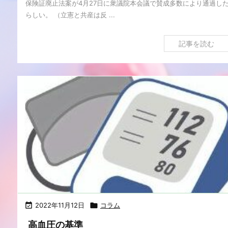
保険証廃止法案が4月27日に衆議院本会議で賛成多数により通過し
らしい。 （立憲と共産は反 ...
記事を読む

2022年11月12日

コラム
高血圧の基準