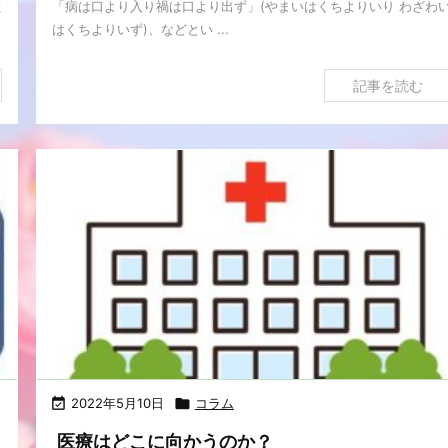
た
「病は口より入り禍は口より出ず」(やまいはくちよりいり わざわ
はくちよりいず)、などとい ...
記事を読む

2022年5月10日

コラム
医療はどこに向かうのか？