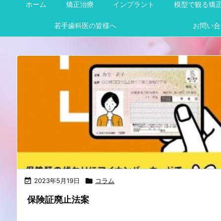
ホーム
矯正治療
インプラント
模型で観る矯
若手歯科医の皆様へ
お問い合

2023年5月19日

コラム
保険証廃止法案