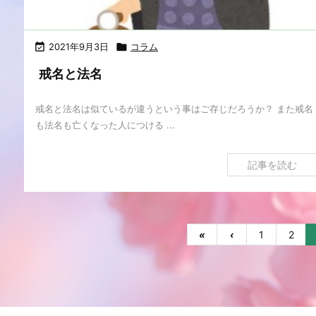

2021年9月3日

コラム
戒名と法名
戒名と法名は似ているが違うという事はご存じだろうか？ また戒名
も法名も亡くなった人につける ...
記事を読む
«
‹
1
2